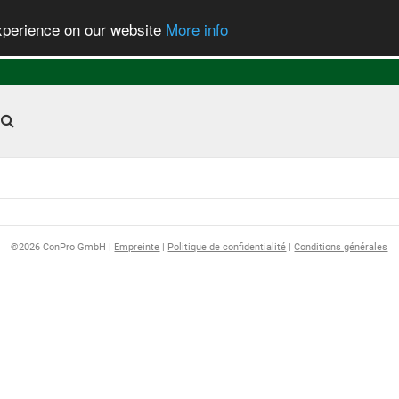
experience on our website
More info
©2026 ConPro GmbH |
Empreinte
|
Politique de confidentialité
|
Conditions générales