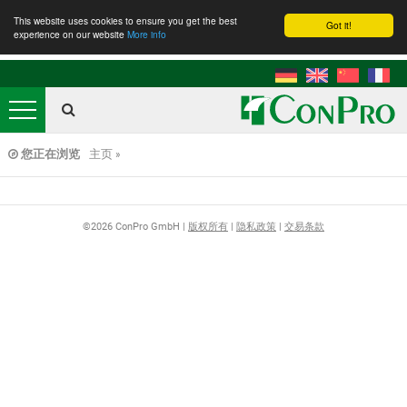
This website uses cookies to ensure you get the best
Got it!
experience on our website
More info
企业介绍
产品中心
您正在浏览
主页
应用领域
联系我们
©2026 ConPro GmbH |
版权所有
|
隐私政策
|
交易条款
ConPro GmbH
Oberfeldstraße 1
D-32457 Porta Westfalica
Tel.: 5731 981970
E-mail:
info@conpro.de