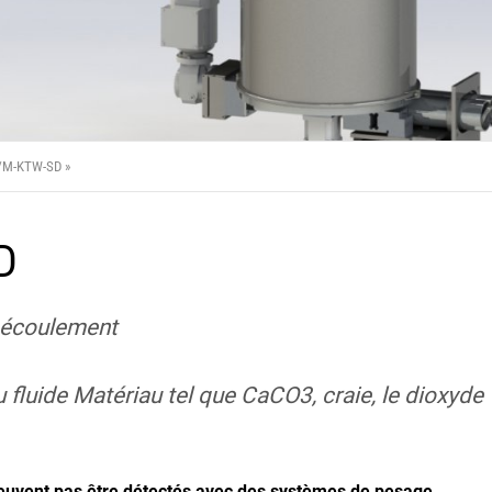
S/M-KTW-SD
D
 écoulement
luide Matériau tel que CaCO3, craie, le dioxyde
peuvent pas être détectés avec des systèmes de pesage