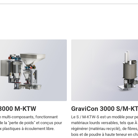
 3000 M-KTW
GraviCon 3000 S/M-K
 multi-composants, fonctionnant
Le S / M-KTW-S est un modèle pour p
de la "perte de poids" et conçus pour
matériaux lourds versables, tels que À 
x plastiques à écoulement libre.
régénérer (matériau recyclé), de fibre
bois et de poudre à haute teneur en ch