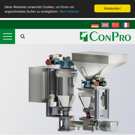
Diese Webseite verwendet Cookies, um Ihnen ein
Verstanden!
angenehmeres Surfen zu ermöglichen.
Mehr erfahren
Das Unternehmen
Produkte
Fördern
Gravimetrie
Mischen
Ultraschall
Anwendungen