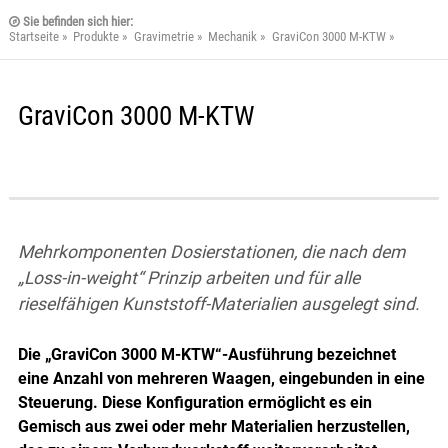
Kontakt
Sie befinden sich hier:
Startseite
Produkte
Gravimetrie
Mechanik
GraviCon 3000 M-KTW
ConPro GmbH
Oberfeldstraße 1
D-32457 Porta Westfalica
GraviCon 3000 M-KTW
Tel.: 5731 981970
E-mail:
info@conpro.de
Mehrkomponenten Dosierstationen, die nach dem
„Loss-in-weight“ Prinzip arbeiten und für alle
rieselfähigen Kunststoff-Materialien ausgelegt sind.
Die „GraviCon 3000 M-KTW“-Ausführung bezeichnet
eine Anzahl von mehreren Waagen, eingebunden in eine
Steuerung. Diese Konfiguration ermöglicht es ein
Gemisch aus zwei oder mehr Materialien herzustellen,