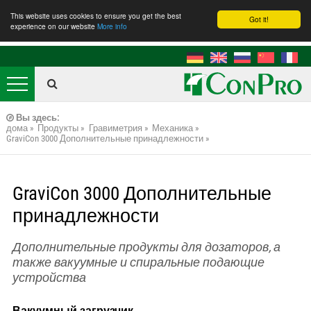
This website uses cookies to ensure you get the best
Got it!
experience on our website
More info
ConPro GmbH
Oberfeldstraße 1
D-32457 Porta Westfalica
Tel.: 5731 981970
Вы здесь:
E-mail:
info@conpro.de
дома
Продукты
Гравиметрия
Механика
GraviCon 3000 Дополнительные принадлежности
GraviCon 3000 Дополнительные
принадлежности
Дополнительные продукты для дозаторов, а
также вакуумные и спиральные подающие
устройства
Вакуумный загрузчик